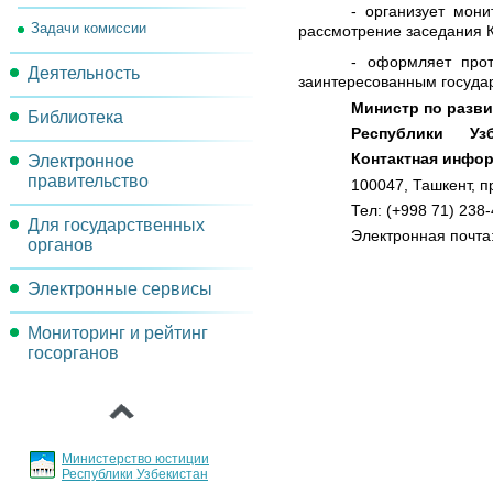
- организует мон
Задачи комиссии
рассмотрение заседания 
- оформляет прот
Деятельность
заинтересованным госуда
Министр по разв
Библиотека
План работы
Республики Узб
Контактная инфо
Электронное
Методические материалы
Рабочие группы
правительство
100047,
Ташкент, п
Нормативно-правовые акты
Решения комиссии
Тел: (+998 71) 238
Для государственных
Проекты и мероприятия
Электронная почта
органов
Реорганизация
Электронные сервисы
Порядок инвентаризации
операционных процессов
государственных услуг
Мониторинг и рейтинг
Обсуждения проектов
Целевые индикаторы и
госорганов
документов
Основные направления
показатели
‹
внедрения и развития ИКТ
Архитектура
Порядок регламентации и
стандартизации
Министерство юстиции
государственных услуг
Республики Узбекистан