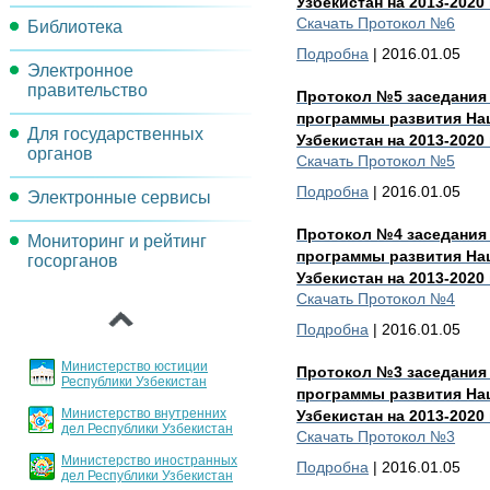
Узбекистан на 2013-2020
Скачать Протокол №6
Библиотека
Задачи комиссии
Подробна
| 2016.01.05
Электронное
Методические материалы
правительство
Протокол №5 заседания
Нормативно-правовые акты
программы развития На
Для государственных
Проекты и мероприятия
Узбекистан на 2013-2020
органов
Скачать Протокол №5
Реорганизация
Подробна
| 2016.01.05
Электронные сервисы
Порядок инвентаризации
операционных процессов
государственных услуг
Протокол №4 заседания
Мониторинг и рейтинг
Обсуждения проектов
Целевые индикаторы и
программы развития На
госорганов
документов
Основные направления
показатели
‹
Узбекистан на 2013-2020
внедрения и развития ИКТ
Скачать Протокол №4
Архитектура
Подробна
| 2016.01.05
Порядок регламентации и
стандартизации
Министерство юстиции
Протокол №3 заседания
государственных услуг
Республики Узбекистан
программы развития На
Министерство внутренних
Узбекистан на 2013-2020
График заслушивания
дел Республики Узбекистан
Скачать Протокол №3
отчетов
Министерство иностранных
Подробна
| 2016.01.05
дел Республики Узбекистан