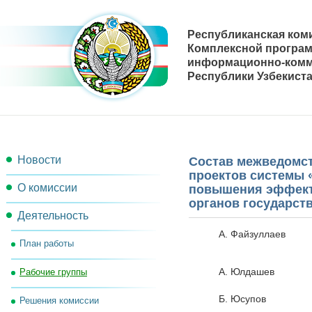
Республиканская ком
Комплексной програ
информационно-комм
Республики Узбекиста
Новости
Состав межведомст
проектов системы 
О комиссии
повышения эффект
органов государст
Деятельность
Состав комиссии
А. Файзуллаев
План работы
Секретариат комиссии
А. Юлдашев
Рабочие группы
Рабочий орган комиссии
Б. Юсупов
Решения комиссии
Контакты