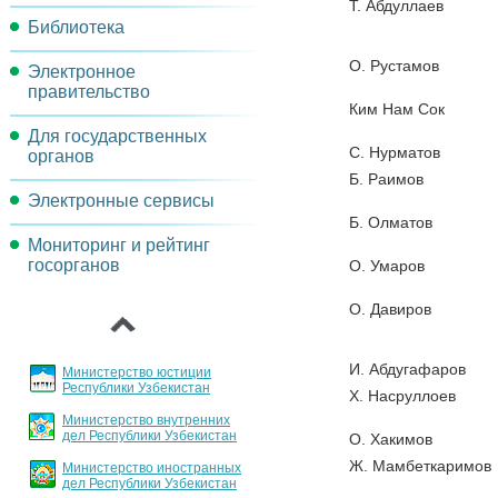
Т. Абдуллаев
Библиотека
Задачи комиссии
О. Рустамов
Электронное
Методические материалы
правительство
Ким Нам Сок
Нормативно-правовые акты
Для государственных
Проекты и мероприятия
С. Нурматов
органов
Б. Раимов
Реорганизация
Электронные сервисы
Порядок инвентаризации
операционных процессов
Б. Олматов
государственных услуг
Мониторинг и рейтинг
Обсуждения проектов
Целевые индикаторы и
госорганов
О. Умаров
документов
Основные направления
показатели
‹
внедрения и развития ИКТ
О. Давиров
Архитектура
Порядок регламентации и
стандартизации
И. Абдугафаров
Министерство юстиции
государственных услуг
Республики Узбекистан
Х. Насруллоев
Министерство внутренних
График заслушивания
дел Республики Узбекистан
О. Хакимов
отчетов
Ж
.
Мамбеткаримов
Министерство иностранных
дел Республики Узбекистан