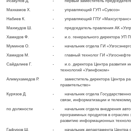
Исакулов Д.
-
первый заместитель председател
Махкамов Х.
-
управляющий ГУП «Сувсоз»
Набиев К.
-
управляющий ГПУ «Махсустранс
Махмудов Ш.
-
председатель правления АК «Узт
Хамидов Ф.
-
и.о. генерального директора УП 
Муминов О.
-
начальник отдела ГИ «Узгосэнерг
Хамидов М.
-
главный технолог ГИ «Узгоснефт
Сайдалиев Г.
-
и.о. директора Центра развития
технологий «Узинфоком»
Алимухамедов Р.
-
заместитель директора Центра ра
правительство»
Курязов Д.
-
начальник отдела Государственно
связи, информатизации и телекомм
по должности
-
начальник отдела внедрения авт
программных продуктов в отраслях
развитию информационных техноло
Гафуров Ш.
-
начальник департамента Центра