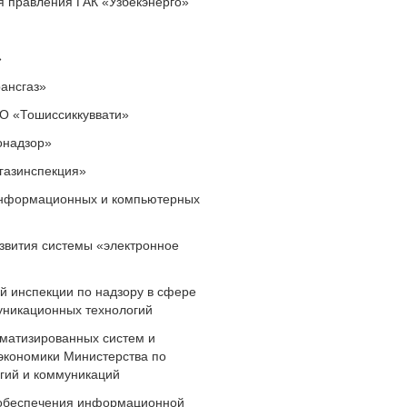
я правления ГАК «Узбекэнерго»
»
рансгаз»
ПО «Тошиссиккуввати»
онадзор»
егазинспекция»
 информационных и компьютерных
звития системы «электронное
й инспекции по надзору в сфере
уникационных технологий
оматизированных систем и
 экономики Министерства по
гий и коммуникаций
 обеспечения информационной