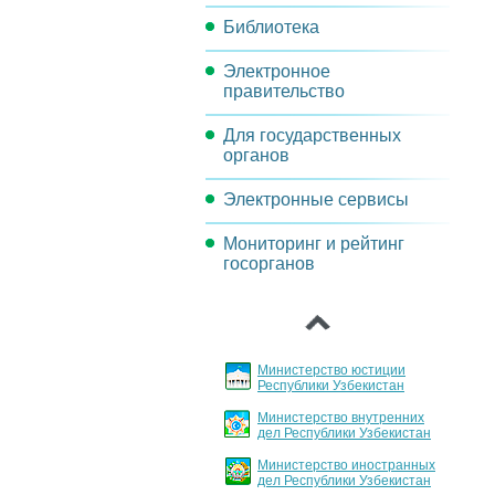
Библиотека
Задачи комиссии
Электронное
Методические материалы
правительство
Нормативно-правовые акты
Для государственных
Проекты и мероприятия
органов
Реорганизация
Электронные сервисы
Порядок инвентаризации
операционных процессов
государственных услуг
Мониторинг и рейтинг
Обсуждения проектов
Целевые индикаторы и
госорганов
документов
Основные направления
показатели
‹
внедрения и развития ИКТ
Архитектура
Порядок регламентации и
стандартизации
Министерство юстиции
государственных услуг
Республики Узбекистан
Министерство внутренних
График заслушивания
дел Республики Узбекистан
отчетов
Министерство иностранных
дел Республики Узбекистан