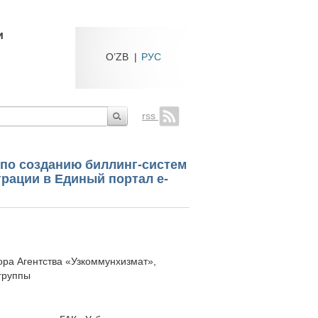
и
O’ZB
|
РУС
rss
 по созданию биллинг-систем
рации в Единый портал e-
ора Агентства «Узкоммунхизмат»,
группы