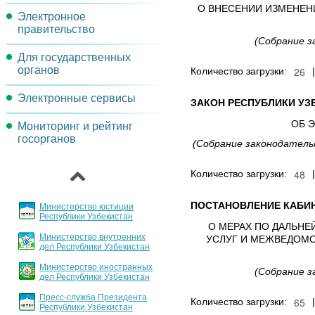
О ВНЕСЕНИИ ИЗМЕНЕН
Электронное
Задачи комиссии
правительство
(Собрание з
Для государственных
Проекты и мероприятия
органов
Количество загрузки:
Реорганизация
Электронные сервисы
Порядок инвентаризации
операционных процессов
ЗАКОН РЕСПУБЛИКИ УЗ
государственных услуг
ОБ 
Мониторинг и рейтинг
Обсуждения проектов
Целевые индикаторы и
госорганов
документов
Основные направления
показатели
(Собрание законодательс
‹
внедрения и развития ИКТ
Архитектура
Количество загрузки:
Порядок регламентации и
стандартизации
ПОСТАНОВЛЕНИЕ КАБИН
Министерство юстиции
государственных услуг
Республики Узбекистан
О МЕРАХ ПО ДАЛЬН
Министерство внутренних
УСЛУГ И МЕЖВЕДОМ
График заслушивания
дел Республики Узбекистан
отчетов
Министерство иностранных
(Собрание з
дел Республики Узбекистан
Пресс-служба Президента
Количество загрузки:
Республики Узбекистан