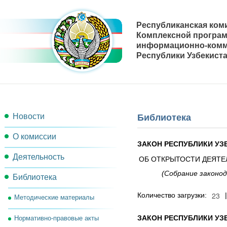
Республиканская ком
Комплексной програ
информационно-комм
Республики Узбекиста
Новости
Библиотека
О комиссии
ЗАКОН РЕСПУБЛИКИ УЗ
Деятельность
Состав комиссии
ОБ
ОТКРЫТОСТИ
ДЕЯТЕ
(Собрание законод
Библиотека
План работы
Секретариат комиссии
Количество загрузки:
Методические материалы
Рабочие группы
Рабочий орган комиссии
ЗАКОН РЕСПУБЛИКИ УЗ
Нормативно-правовые акты
Решения комиссии
Контакты