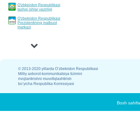
O'zbkeiston Respublikasi
invertarizatsiyalash tartibi
tashqi ishlar vazirligi
O'zbekiston Respublikasi
Prezidentining matbuot
markazi
›
© 2013-2020 yillarda O’zbekiston Respublikasi
Milliy axborot-kommunikatsiya tizimini
rivojlantirishni muvofiqlashtirish
bo’yicha Respublika Komissiyasi
Bosh sahifa