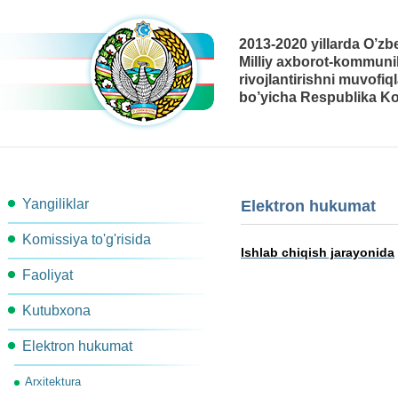
2013-2020 yillarda O’zb
Milliy axborot-kommunik
rivojlantirishni muvofiq
bo’yicha Respublika Ko
Yangiliklar
Elektron hukumat
Komissiya to'g'risida
Ishlab chiqish jarayonida
Faoliyat
Komissiya tarkibi
Kutubxona
Ishchi guruhlar
Komissiya kotibiyati
Elektron hukumat
Metodik materiallar
Komissiya qarori
Komissiya ishchi organlari
Arxitektura
Me'yoriy-Huquqiy xujjatlar
Ish rejasi
Bog'lanish