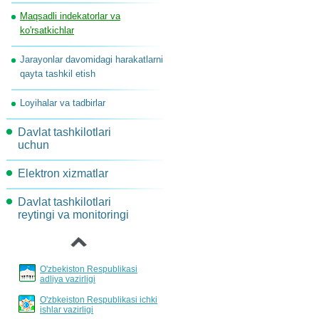
Maqsadli indekatorlar va
Komissiya topshiriqlari
ko'rsatkichlar
Jarayonlar davomidagi harakatlarni
qayta tashkil etish
Loyihalar va tadbirlar
Davlat tashkilotlari
uchun
Elektron xizmatlar
AKT-rivojlantirish va joriy
etish yo'nalishlari
Davlat tashkilotlari
Loyihalar xujjatlarini
‹
reytingi va monitoringi
muhokama qilish
Davlat xizmatlarini
standartlashtirish va
reglamentlash tartibi
O'zbekiston Respublikasi
Hisobotlar bo'yicha
adliya vazirligi
eshittirishlar jadvali
O'zbkeiston Respublikasi ichki
ishlar vazirligi
Davlat xizmatlarini