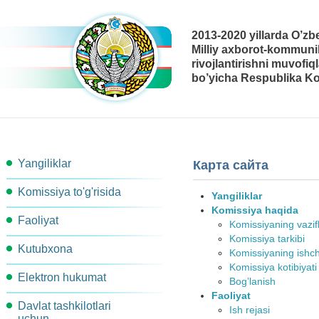
2013-2020 yillarda O’zb
Milliy axborot-kommunik
rivojlantirishni muvofiq
bo’yicha Respublika Ko
Yangiliklar
Карта сайта
Komissiya to'g'risida
Yangiliklar
Komissiya haqida
Faoliyat
Komissiya tarkibi
Komissiyaning vazifl
Komissiya tarkibi
Kutubxona
Ishchi guruhlar
Komissiya kotibiyati
Komissiyaning ishch
Komissiya kotibiyati
Elektron hukumat
Metodik materiallar
Komissiya qarori
Komissiya ishchi organlari
Bog’lanish
Faoliyat
Davlat tashkilotlari
Arxitektura
Me'yoriy-Huquqiy xujjatlar
Ish rejasi
Bog'lanish
Ish rejasi
uchun