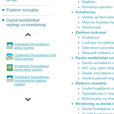
Majlislar
Maqsadli indekatorlar va
Komissiya topshiriqlari
Komissiya qarorlari
Elektron xizmatlar
AKT-rivojlantirish va joriy
ko'rsatkichlar
Kutubxona
etish yo'nalishlari
Uslubiy qo’llanmala
Davlat tashkilotlari
Loyihalar xujjatlarini
Jarayonlar davomidagi
Meyoriy huquqiy huj
‹
reytingi va monitoringi
muhokama qilish
Davlat xizmatlarini
harakatlarni qayta tashkil
Tekshiruvlar
standartlashtirish va
etish
Elektron hukumat
reglamentlash tartibi
Arxitektura
Loyihalar va tadbirlar
Loyihalar va tadbirl
O'zbekiston Respublikasi
Hisobotlar bo'yicha
Operatsion jaryonlar
adliya vazirligi
eshittirishlar jadvali
Maqsadli indikator v
O'zbkeiston Respublikasi ichki
Davlat tashkilotlari u
ishlar vazirligi
Davlat xizmatlarini
Davlat xizmatlarini r
O'zbkeiston Respublikasi
invertarizatsiyalash tartibi
AKT joriy qilish rivoj
tashqi ishlar vazirligi
Davlat xizmatlarini 
O'zbekiston Respublikasi
Hisobot jadvalni tin
Prezidentining matbuot
Elektron xizmatlar
markazi
›
Loyiha hujjatlarini
Tashabbuslarni chop
Mulohazalar va sha
Monitoring va davlat t
Davlat boshqaruvi o
Xo'jalik boshqaruvi 