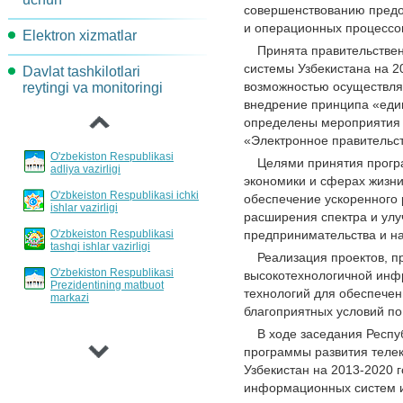
совершенствованию предо
Maqsadli indekatorlar va
Komissiya topshiriqlari
и операционных процессов
Elektron xizmatlar
AKT-rivojlantirish va joriy
ko'rsatkichlar
Принята правительстве
etish yo'nalishlari
системы Узбекистана на 2
Davlat tashkilotlari
Loyihalar xujjatlarini
Jarayonlar davomidagi
‹
возможностью осуществлят
reytingi va monitoringi
muhokama qilish
Davlat xizmatlarini
harakatlarni qayta tashkil
внедрение принципа «един
standartlashtirish va
etish
определены мероприятия 
reglamentlash tartibi
«Электронное правительст
Loyihalar va tadbirlar
O'zbekiston Respublikasi
Целями принятия прогр
Hisobotlar bo'yicha
adliya vazirligi
экономики и сферах жизн
eshittirishlar jadvali
O'zbkeiston Respublikasi ichki
обеспечение ускоренного 
ishlar vazirligi
расширения спектра и улу
Davlat xizmatlarini
O'zbkeiston Respublikasi
предпринимательства и н
invertarizatsiyalash tartibi
tashqi ishlar vazirligi
Реализация проектов, 
O'zbekiston Respublikasi
высокотехнологичной ин
Prezidentining matbuot
технологий для обеспечен
markazi
›
благоприятных условий по
В ходе заседания Респ
программы развития телек
Узбекистан на 2013-2020 
информационных систем и