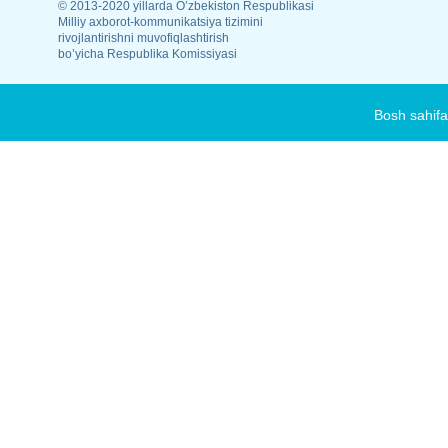
© 2013-2020 yillarda O’zbekiston Respublikasi
Milliy axborot-kommunikatsiya tizimini
rivojlantirishni muvofiqlashtirish
bo’yicha Respublika Komissiyasi
Bosh sahifa