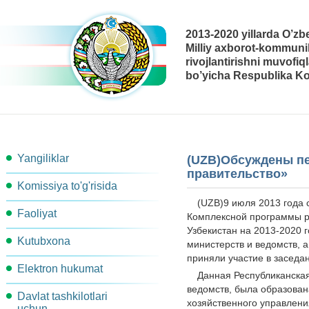
2013-2020 yillarda O’zb
Milliy axborot-kommunik
rivojlantirishni muvofiq
bo’yicha Respublika Ko
Yangiliklar
(UZB)Обсуждены п
правительство»
Komissiya to'g'risida
(UZB)9 июля 2013 года 
Faoliyat
Komissiya tarkibi
Комплексной программы р
Узбекистан на 2013-2020 
Kutubxona
Ishchi guruhlar
Komissiya kotibiyati
министерств и ведомств, а
приняли участие в заседа
Elektron hukumat
Metodik materiallar
Komissiya qarori
Komissiya ishchi organlari
Данная Республиканская
ведомств, была образован
Davlat tashkilotlari
Arxitektura
Me'yoriy-Huquqiy xujjatlar
Ish rejasi
Bog'lanish
хозяйственного управлен
uchun