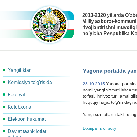
2013-2020 yillarda O’zb
Milliy axborot-kommunik
rivojlantirishni muvofiq
bo’yicha Respublika Ko
Yangiliklar
Yagona portalda yangi
Komissiya to'g'risida
28.10.2015
Yagona portalda 
nomli yangi xizmati ishga tus
Faoliyat
Komissiya tarkibi
toifasi, imtiyoz turi, amal q
huquqiy hujjat toʻgʻrisidagi 
Kutubxona
Ishchi guruhlar
Komissiya kotibiyati
Yangi xizmatlarni taklif etin
Elektron hukumat
Metodik materiallar
Komissiya qarori
Komissiya ishchi organlari
Возврат к списку
Davlat tashkilotlari
Arxitektura
Me'yoriy-Huquqiy xujjatlar
Ish rejasi
Bog'lanish
uchun