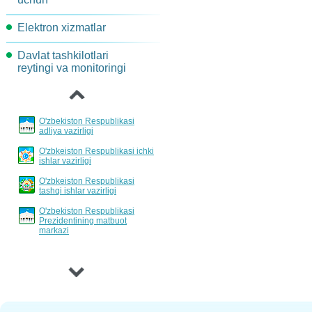
Maqsadli indekatorlar va
Komissiya topshiriqlari
Elektron xizmatlar
AKT-rivojlantirish va joriy
ko'rsatkichlar
etish yo'nalishlari
Davlat tashkilotlari
Loyihalar xujjatlarini
Jarayonlar davomidagi
‹
reytingi va monitoringi
muhokama qilish
Davlat xizmatlarini
harakatlarni qayta tashkil
standartlashtirish va
etish
reglamentlash tartibi
Loyihalar va tadbirlar
O'zbekiston Respublikasi
Hisobotlar bo'yicha
adliya vazirligi
eshittirishlar jadvali
O'zbkeiston Respublikasi ichki
ishlar vazirligi
Davlat xizmatlarini
O'zbkeiston Respublikasi
invertarizatsiyalash tartibi
tashqi ishlar vazirligi
O'zbekiston Respublikasi
Prezidentining matbuot
markazi
›