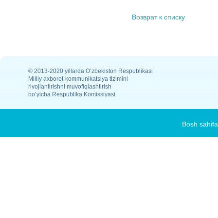
Возврат к списку
© 2013-2020 yillarda O’zbekiston Respublikasi
Milliy axborot-kommunikatsiya tizimini
rivojlantirishni muvofiqlashtirish
bo’yicha Respublika Komissiyasi
Bosh sahifa