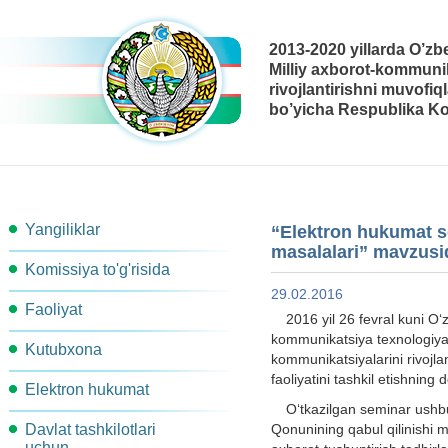
2013-2020 yillarda O’zb
Milliy axborot-kommunik
rivojlantirishni muvofiq
bo’yicha Respublika Ko
Yangiliklar
“Elektron hukumat so
masalalari” mavzusid
Komissiya to'g'risida
29.02.2016
Faoliyat
Komissiya tarkibi
2016 yil 26 fevral kuni O‘
kommunikatsiya texnologiyal
Kutubxona
Ishchi guruhlar
Komissiya kotibiyati
kommunikatsiyalarini rivojla
faoliyatini tashkil etishning 
Elektron hukumat
Metodik materiallar
Komissiya qarori
Komissiya ishchi organlari
O‘tkazilgan seminar ushbu
Davlat tashkilotlari
Qonunining qabul qilinishi 
Arxitektura
Me'yoriy-Huquqiy xujjatlar
Ish rejasi
Bog'lanish
uchun