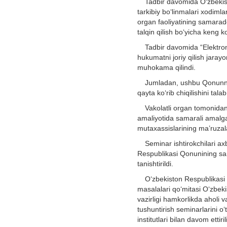
Tadbir davomida O‘zbekisto
tarkibiy bo‘linmalari xodiml
organ faoliyatining samarado
talqin qilish bo‘yicha keng k
Tadbir davomida “Elektron
hukumatni joriy qilish jaray
muhokama qilindi.
Jumladan, ushbu Qonunning
qayta ko‘rib chiqilishini ta
Vakolatli organ tomonida
amaliyotida samarali amalg
mutaxassislarining ma’ruzala
Seminar ishtirokchilari a
Respublikasi Qonunining sama
tanishtirildi.
O‘zbekiston Respublikasi 
masalalari qo‘mitasi O‘zbeki
vazirligi hamkorlikda aholi 
tushuntirish seminarlarini o‘
institutlari bilan davom ettiril