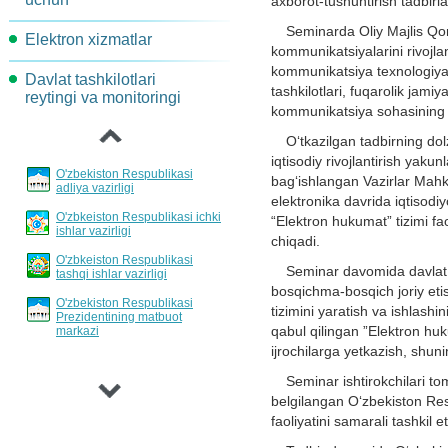
axborot-tushuntirish tadbirla
Maqsadli indekatorlar va
Komissiya topshiriqlari
Seminarda Oliy Majlis Qon
Elektron xizmatlar
AKT-rivojlantirish va joriy
ko'rsatkichlar
kommunikatsiyalarini rivojlan
etish yo'nalishlari
kommunikatsiya texnologiyala
Davlat tashkilotlari
Loyihalar xujjatlarini
Jarayonlar davomidagi
‹
tashkilotlari, fuqarolik jami
reytingi va monitoringi
muhokama qilish
Davlat xizmatlarini
harakatlarni qayta tashkil
kommunikatsiya sohasining mu
standartlashtirish va
etish
reglamentlash tartibi
O‘tkazilgan tadbirning do
iqtisodiy rivojlantirish yaku
Loyihalar va tadbirlar
O'zbekiston Respublikasi
bag‘ishlangan Vazirlar Mahk
Hisobotlar bo'yicha
adliya vazirligi
elektronika davrida iqtisodi
eshittirishlar jadvali
O'zbkeiston Respublikasi ichki
“Elektron hukumat” tizimi fa
ishlar vazirligi
chiqadi.
Davlat xizmatlarini
O'zbkeiston Respublikasi
invertarizatsiyalash tartibi
Seminar davomida davlat 
tashqi ishlar vazirligi
bosqichma-bosqich joriy etis
O'zbekiston Respublikasi
tizimini yaratish va ishlashin
Prezidentining matbuot
qabul qilingan ”Elektron hu
markazi
›
ijrochilarga yetkazish, shun
Seminar ishtirokchilari 
belgilangan O‘zbekiston Resp
faoliyatini samarali tashkil 