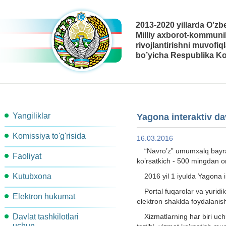
2013-2020 yillarda O’zb
Milliy axborot-kommunik
rivojlantirishni muvofiq
bo’yicha Respublika Ko
Yangiliklar
Yagona interaktiv da
Komissiya to'g'risida
16.03.2016
“Navro’z” umumxalq bayram
Faoliyat
Komissiya tarkibi
ko’rsatkich - 500 mingdan or
Kutubxona
2016 yil 1 iyulda Yagona i
Ishchi guruhlar
Komissiya kotibiyati
Portal fuqarolar va yurid
Elektron hukumat
Metodik materiallar
Komissiya qarori
Komissiya ishchi organlari
elektron shaklda foydalanish
Davlat tashkilotlari
Xizmatlarning har biri uchu
Arxitektura
Me'yoriy-Huquqiy xujjatlar
Ish rejasi
Bog'lanish
uchun