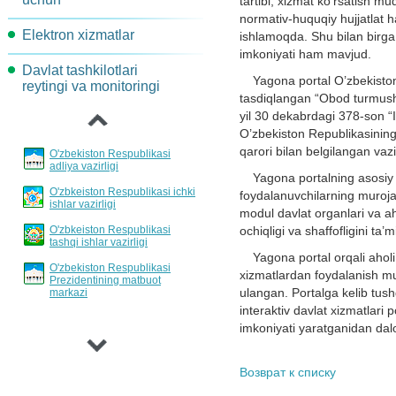
tartibi, xizmat ko’rsatish mu
normativ-huquqiy hujjatlat h
Maqsadli indekatorlar va
Komissiya topshiriqlari
Elektron xizmatlar
AKT-rivojlantirish va joriy
ishlamoqda. Shu bilan birga, 
ko'rsatkichlar
etish yo'nalishlari
imkoniyati ham mavjud.
Davlat tashkilotlari
Loyihalar xujjatlarini
Jarayonlar davomidagi
‹
Yagona portal O’zbekiston
reytingi va monitoringi
muhokama qilish
Davlat xizmatlarini
harakatlarni qayta tashkil
tasdiqlangan “Obod turmush
standartlashtirish va
etish
yil 30 dekabrdagi 378-son “I
reglamentlash tartibi
O’zbekiston Republikasining H
Loyihalar va tadbirlar
qarori bilan belgilangan vaz
O'zbekiston Respublikasi
Hisobotlar bo'yicha
adliya vazirligi
Yagona portalning asosiy e
eshittirishlar jadvali
O'zbkeiston Respublikasi ichki
foydalanuvchilarning murojaa
ishlar vazirligi
modul davlat organlari va ah
Davlat xizmatlarini
O'zbkeiston Respublikasi
ochiqligi va shaffofligini ta’
invertarizatsiyalash tartibi
tashqi ishlar vazirligi
Yagona portal orqali aholi
O'zbekiston Respublikasi
xizmatlardan foydalanish mum
Prezidentining matbuot
ulangan. Portalga kelib tush
markazi
›
interaktiv davlat xizmatlari 
imkoniyati yaratganidan dalo
Возврат к списку