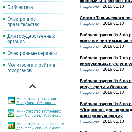
экономики в разрезе Ко
Подробна
| 2016.01.13
Библиотека
Задачи комиссии
Состав Технического с
Электронное
Методические материалы
Подробна
| 2016.01.13
правительство
Нормативно-правовые акты
Рабочая группа № 8 по
Для государственных
Проекты и мероприятия
систем и программных п
органов
Подробна
| 2016.01.13
Реорганизация
Электронные сервисы
Порядок инвентаризации
операционных процессов
Рабочая группа № 7 по 
государственных услуг
коммунальных услуг с у
Мониторинг и рейтинг
Обсуждения проектов
Целевые индикаторы и
Подробна
| 2016.01.13
госорганов
документов
Основные направления
показатели
‹
внедрения и развития ИКТ
Рабочая группа № 6 по 
Архитектура
услуг, форм и бланков
Порядок регламентации и
Подробна
| 2016.01.13
стандартизации
Министерство юстиции
государственных услуг
Республики Узбекистан
Рабочая группа № 5 по
«Лицензия» для перево
Министерство внутренних
График заслушивания
электронную форму
дел Республики Узбекистан
отчетов
Подробна
| 2016.01.13
Министерство иностранных
дел Республики Узбекистан